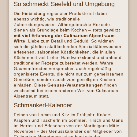
So schmeckt Seefeld und Umgebung
Die Einbindung regionaler Produkte ist dabei
ebenso wichtig, wie traditionelle
Zubereitungsweisen. Althergebrachte Rezepte
dienen als Grundlage beim Kochen – stets gewürzt
mit viel Erfahrung der Culinarium Alpentraum
Wirte
, Liebe zum Detail und Geduld. So widmen
sich die jährlich stattfindenden Spezialitätenwochen
erlesenen, saisonalen Köstlichkeiten, die in allen
Küchen mit viel Liebe, Handwerkskunst und anhand
traditioneller Rezepte zubereitet werden. Wahre
Gaumenfreuden versprechen auch regelmäßig
organisierte Events, die nicht nur zum gemeinsamen
Genießen, sondern auch zum geselligen Kochen
einladen. Diese
Genuss-Veranstaltungen
finden
wechselnd bei einem anderen Wirt von Culinarium
Alpentraum statt.
Schmankerl-Kalender
Feines von Lamm und Kitz im Frühjahr. Knödel,
Krapfen und Tascherln im Sommer. Hirsch und Gans
im Herbst und Erlesenes von der Martinigans Mitte
November – der Genusskalender der Mitglieder von
Culinarium Alpentraum ist so bunt wie der