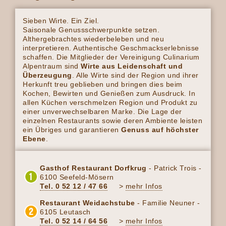
Sieben Wirte. Ein Ziel.
Saisonale Genussschwerpunkte setzen.
Althergebrachtes wiederbeleben und neu
interpretieren. Authentische Geschmackserlebnisse
schaffen. Die Mitglieder der Vereinigung Culinarium
Alpentraum sind
Wirte aus Leidenschaft und
Überzeugung
. Alle Wirte sind der Region und ihrer
Herkunft treu geblieben und bringen dies beim
Kochen, Bewirten und Genießen zum Ausdruck. In
allen Küchen verschmelzen Region und Produkt zu
einer unverwechselbaren Marke. Die Lage der
einzelnen Restaurants sowie deren Ambiente leisten
ein Übriges und garantieren
Genuss auf höchster
Ebene
.
Gasthof Restaurant Dorfkrug
- Patrick Trois -
6100 Seefeld-Mösern
Tel. 0 52 12 / 47 66
>
mehr Infos
Restaurant Weidachstube
- Familie Neuner -
6105 Leutasch
Tel. 0 52 14 / 64 56
>
mehr Infos